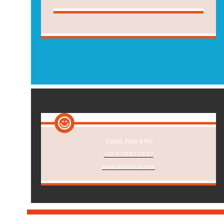
Cyriel, Fred & Flo
+33 6 79 67 73 97
www.deversud.com