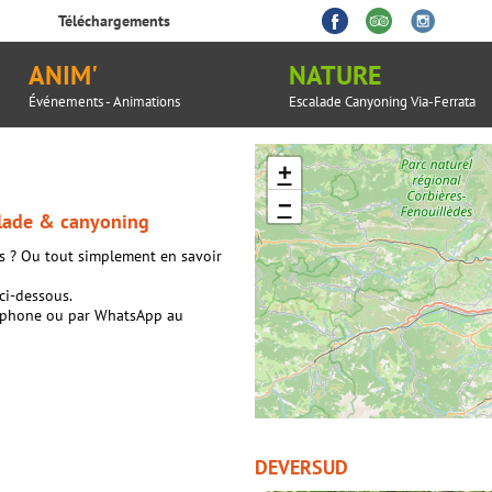
Téléchargements
ANIM'
NATURE
Événements - Animations
Escalade Canyoning Via-Ferrata
+
−
alade & canyoning
is ? Ou tout simplement en savoir
 ci-dessous.
léphone ou par WhatsApp au
DEVERSUD