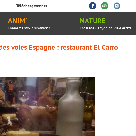
Téléchargements
ANIM'
NATURE
Événements - Animations
Escalade Canyoning Via-Ferrata
es voies Espagne : restaurant El Carro