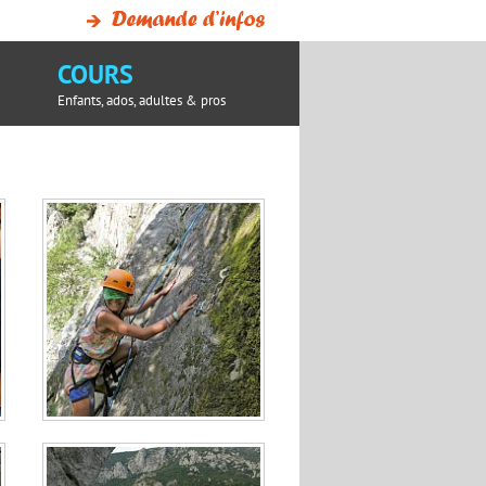
COURS
Enfants, ados, adultes & pros