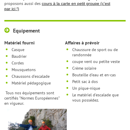
proposons aussi des
cours à la carte en petit groupe (c'est
par ici !)
Equipement
Matériel fourni
Affaires à prévoir
Casque
Chaussure de sport ou de
randonnée
Baudrier
coupe vent ou petite veste
Cordes
Crème solaire
Mousquetons
Bouteille d'eau et en-cas
Chaussons d’escalade
Petit sac à dos
Matériel pédagogique
Un pique-nique
Tous nos équipements sont
Le matériel d'escalade que
certifiés "Normes Européennes"
vous possédez.
en vigueur.